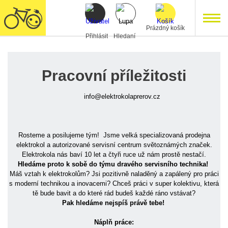
Prázdný košík
Přihlásit
Hledaní
Pracovní příležitosti
info@elektrokolaprerov.cz
Rosteme a posilujeme tým! Jsme velká specializovaná prodejna
elektrokol a autorizované servisní centrum světoznámých značek.
Elektrokola nás baví 10 let a čtyři ruce už nám prostě nestačí.
Hledáme proto k sobě do týmu dravého servisního technika!
Máš vztah k elektrokolům? Jsi pozitivně naladěný a zapálený pro práci
s moderní technikou a inovacemi? Chceš práci v super kolektivu, která
tě bude bavit a do které rád budeš každé ráno vstávat?
Pak hledáme nejspíš právě
tebe!
Náplň práce: