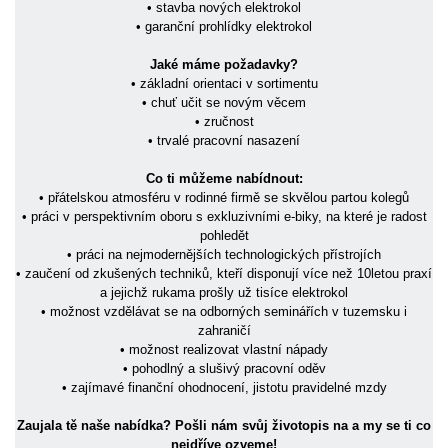
• stavba nových elektrokol
• garanční prohlídky elektrokol
Jaké máme požadavky?
• základní orientaci v sortimentu
• chuť učit se novým věcem
• zručnost
• trvalé pracovní nasazení
Co ti můžeme nabídnout:
• přátelskou atmosféru v rodinné firmě se skvělou partou kolegů
• práci v perspektivním oboru s exkluzivními e-biky, na které je radost
pohledět
• práci na nejmodernějších technologických přístrojích
• zaučení od zkušených techniků, kteří disponují více než 10letou praxí
a jejichž rukama prošly už tisíce elektrokol
• možnost vzdělávat se na odborných seminářích v tuzemsku i
zahraničí
• možnost realizovat vlastní nápady
• pohodlný a slušivý pracovní oděv
• zajímavé finanční ohodnocení, jistotu pravidelné mzdy
Zaujala tě naše nabídka? Pošli nám svůj životopis na a my se ti co
nejdříve ozveme!