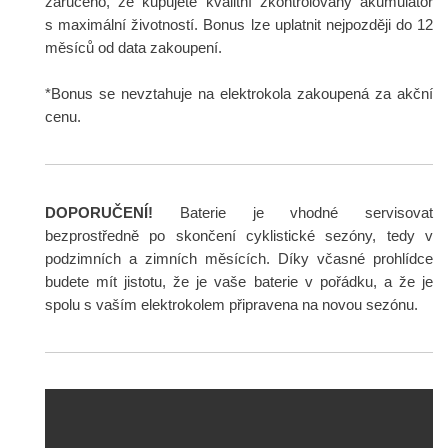
zaručeno, že kupujete kvalitní zkontrolovaný akumulátor
s maximální životností. Bonus lze uplatnit nejpozději do 12
měsíců od data zakoupení.
*Bonus se nevztahuje na elektrokola zakoupená za akční
cenu.
DOPORUČENÍ!
Baterie je vhodné servisovat
bezprostředně po skončení cyklistické sezóny, tedy v
podzimních a zimních měsících. Díky včasné prohlídce
budete mít jistotu, že je vaše baterie v pořádku, a že je
spolu s vaším elektrokolem připravena na novou sezónu.