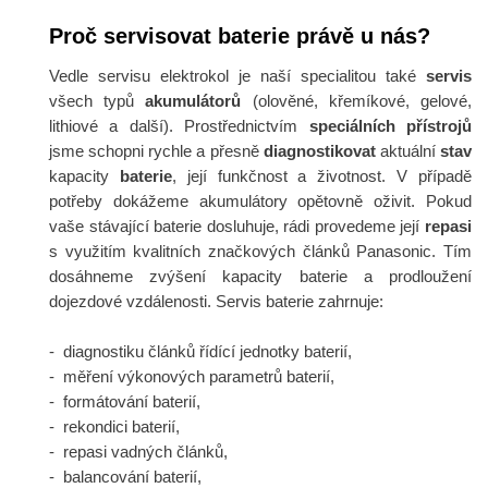
Proč servisovat baterie právě u nás?
Vedle servisu elektrokol je naší specialitou také
servis
všech typů
akumulátorů
(olověné, křemíkové, gelové,
lithiové a další). Prostřednictvím
speciálních
přístrojů
jsme schopni rychle a přesně
diagnostikovat
aktuální
stav
kapacity
baterie
, její funkčnost a životnost. V případě
potřeby dokážeme akumulátory opětovně oživit. Pokud
vaše stávající baterie dosluhuje, rádi provedeme její
repasi
s využitím kvalitních značkových článků Panasonic. Tím
dosáhneme zvýšení kapacity baterie a prodloužení
dojezdové vzdálenosti. Servis baterie zahrnuje:
- diagnostiku článků řídící jednotky baterií,
- měření výkonových parametrů baterií,
- formátování baterií,
- rekondici baterií,
- repasi vadných článků,
- balancování baterií,